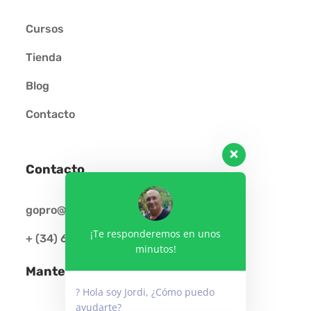
Cursos
Tienda
Blog
Contacto
Contacto
gopro@cursosgopro.com
¡Te responderemos en unos
+ (34) 609 889 731
minutos!
Mantente conectado
? Hola soy Jordi, ¿Cómo puedo
ayudarte?