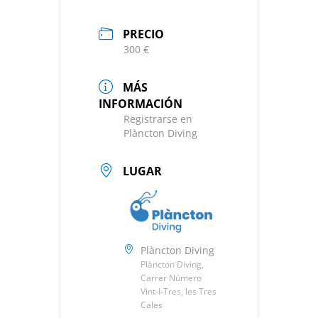
PRECIO
300 €
MÁS
INFORMACIÓN
Registrarse en
Plàncton Diving
LUGAR
Plàncton Diving
Plàncton Diving,
Carrer Número
Vint-I-Tres, les Tres
Cales